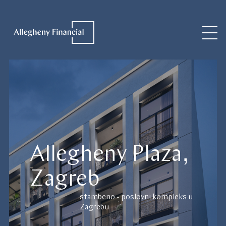
Allegheny Plaza,
Zagreb
stambeno - poslovni kompleks u
Zagrebu