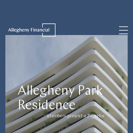
Allegheny Park
Residence
stambeni projekt u Zagrebu